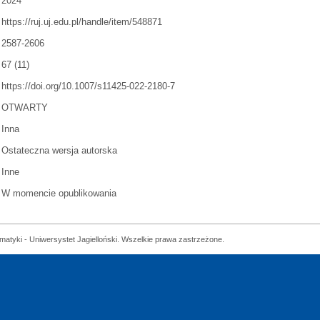
2024
https://ruj.uj.edu.pl/handle/item/548871
2587-2606
67 (11)
https://doi.org/10.1007/s11425-022-2180-7
OTWARTY
Inna
Ostateczna wersja autorska
Inne
W momencie opublikowania
matyki - Uniwersystet Jagielloński. Wszelkie prawa zastrzeżone.