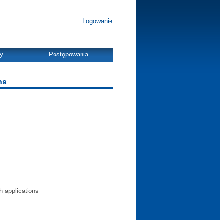
Logowanie
dy
Postępowania
ns
th applications