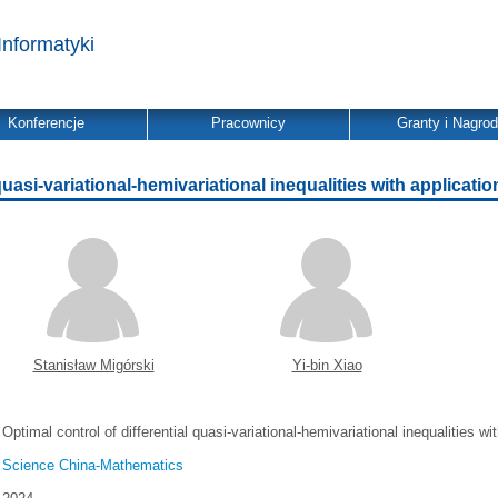
Informatyki
Konferencje
Pracownicy
Granty i Nagro
quasi-variational-hemivariational inequalities with applicatio
Stanisław Migórski
Yi-bin Xiao
Optimal control of differential quasi-variational-hemivariational inequalities wi
Science China-Mathematics