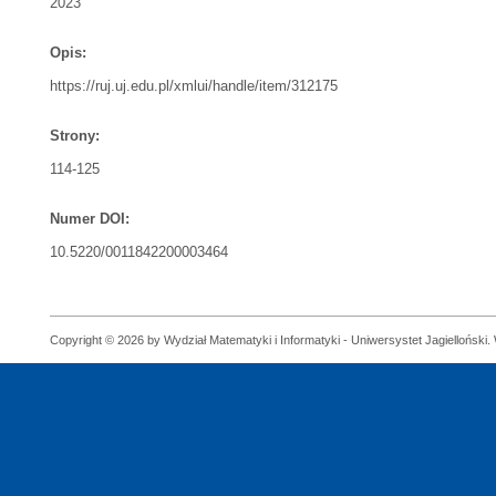
2023
Opis:
https://ruj.uj.edu.pl/xmlui/handle/item/312175
Strony:
114-125
Numer DOI:
10.5220/0011842200003464
Copyright © 2026 by Wydział Matematyki i Informatyki - Uniwersystet Jagielloński