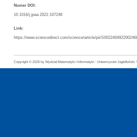
Numer DOI:
10.1016/j.jpaa.2022.107248
Link:
https://www.sciencedirect.com/science/article/pii/S002240492200246
Copyright © 2026 by Wydział Matematyki i Informatyki - Uniwersystet Jagielloński