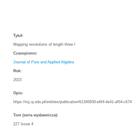
Tytuł:
Mapping resolutions of length three I
Czasopismo:
Journal of Pure and Applied Algebra
Rok:
2023
Opis:
https://ruj.uj.edu.pl/entities/publication/61345830-e6f4-4e41-af54-c6
Tom (seria wydawnicza):
227 Issue 4