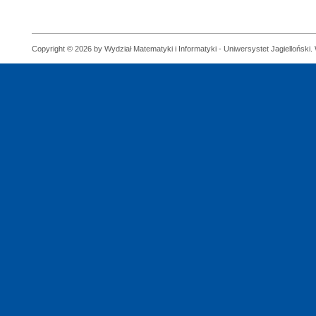
Copyright © 2026 by Wydział Matematyki i Informatyki - Uniwersystet Jagielloński