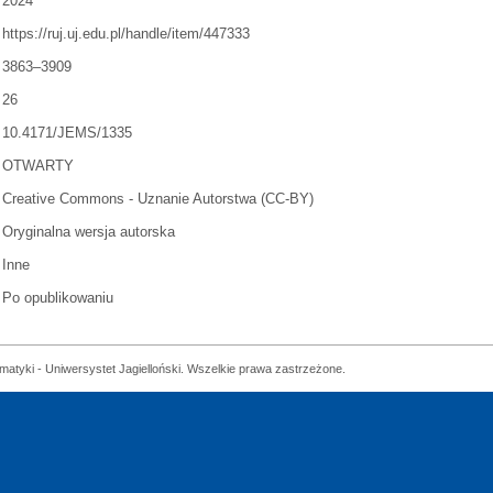
2024
https://ruj.uj.edu.pl/handle/item/447333
3863–3909
26
10.4171/JEMS/1335
OTWARTY
Creative Commons - Uznanie Autorstwa (CC-BY)
Oryginalna wersja autorska
Inne
Po opublikowaniu
matyki - Uniwersystet Jagielloński. Wszelkie prawa zastrzeżone.