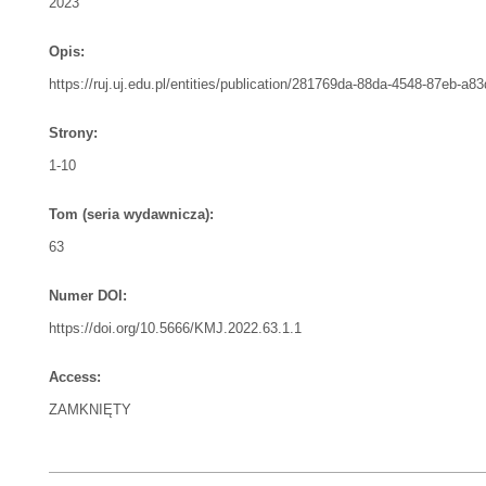
2023
Opis:
https://ruj.uj.edu.pl/entities/publication/281769da-88da-4548-87eb-a8
Strony:
1-10
Tom (seria wydawnicza):
63
Numer DOI:
https://doi.org/10.5666/KMJ.2022.63.1.1
Access:
ZAMKNIĘTY