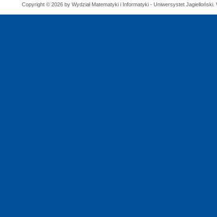
Copyright © 2026 by Wydział Matematyki i Informatyki - Uniwersystet Jagielloński