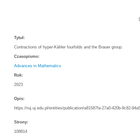
Tytuł:
Contractions of hyper-Kähler fourfolds and the Brauer group.
Czasopismo:
Advances in Mathematics
Rok:
2023
Opis:
https://ruj.uj.edu.pl/entities/publication/a81587fa-27a0-420b-9c82-94
Strony:
108814