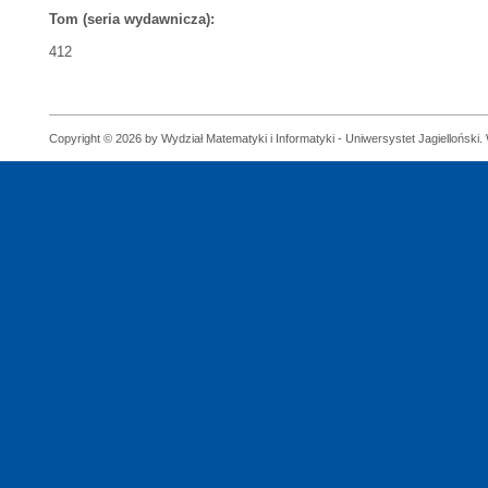
Tom (seria wydawnicza):
412
Copyright © 2026 by Wydział Matematyki i Informatyki - Uniwersystet Jagielloński