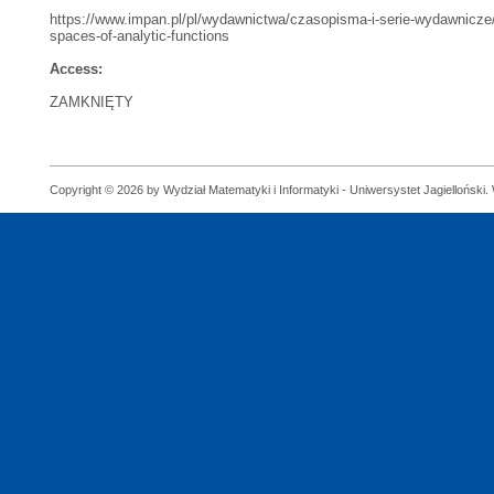
https://www.impan.pl/pl/wydawnictwa/czasopisma-i-serie-wydawnicze/s
spaces-of-analytic-functions
Access:
ZAMKNIĘTY
Copyright © 2026 by Wydział Matematyki i Informatyki - Uniwersystet Jagielloński