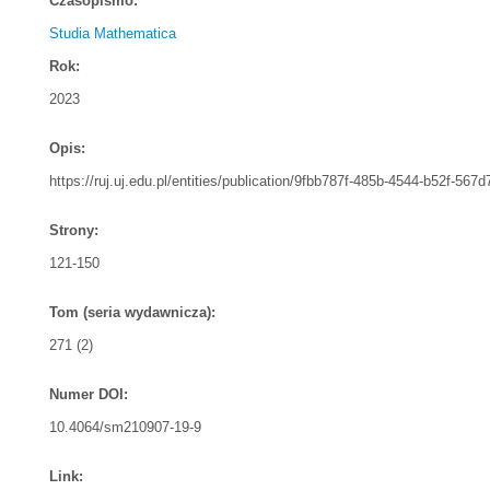
Czasopismo:
Studia Mathematica
Rok:
2023
Opis:
https://ruj.uj.edu.pl/entities/publication/9fbb787f-485b-4544-b52f-567
Strony:
121-150
Tom (seria wydawnicza):
271 (2)
Numer DOI:
10.4064/sm210907-19-9
Link: