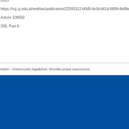
2023
https://ruj.uj.edu.pl/entities/publication/22591512-b0d9-4e3d-b614-66f9c4e89
Article 108592
339, Part A
matyki - Uniwersystet Jagielloński. Wszelkie prawa zastrzeżone.