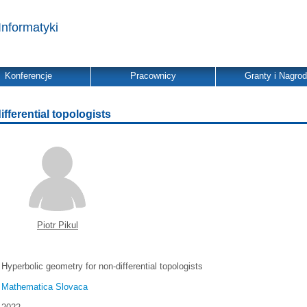
Informatyki
Konferencje
Pracownicy
Granty i Nagro
fferential topologists
Piotr Pikul
Hyperbolic geometry for non-differential topologists
Mathematica Slovaca