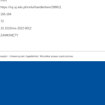
2022
https://ruj.uj.edu.pl/xmlui/handle/item/288611
165-184
72
10.1515/ms-2022-0012
ZAMKNIĘTY
matyki - Uniwersystet Jagielloński. Wszelkie prawa zastrzeżone.