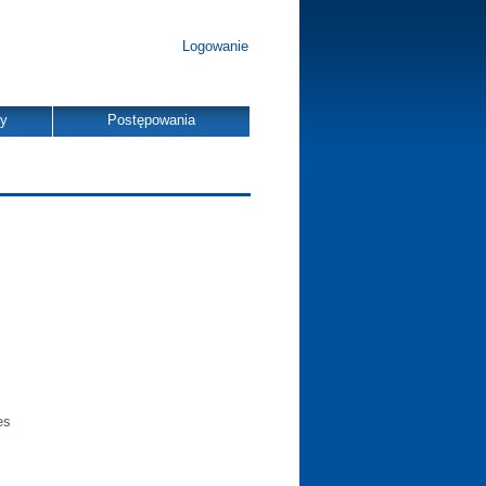
Logowanie
dy
Postępowania
es