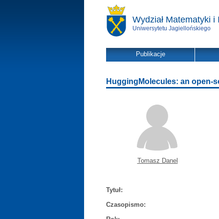
Wydział Matematyki i 
Uniwersytetu Jagiellońskiego
Publikacje
HuggingMolecules: an open-sou
Tomasz Danel
Tytuł:
Czasopismo: