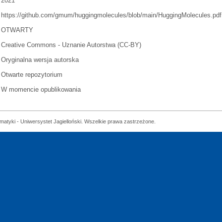
2021
https://github.com/gmum/huggingmolecules/blob/main/HuggingMolecules.pdf
OTWARTY
Creative Commons - Uznanie Autorstwa (CC-BY)
Oryginalna wersja autorska
Otwarte repozytorium
W momencie opublikowania
matyki - Uniwersystet Jagielloński. Wszelkie prawa zastrzeżone.