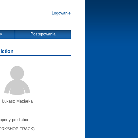
Logowanie
dy
Postępowania
iction
Łukasz Maziarka
operty prediction
ORKSHOP TRACK)