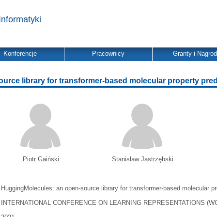
Informatyki
Konferencje
Pracownicy
Granty i Nagro
rce library for transformer-based molecular property pred
Piotr Gaiński
Stanisław Jastrzębski
HuggingMolecules: an open-source library for transformer-based molecular pr
INTERNATIONAL CONFERENCE ON LEARNING REPRESENTATIONS (W