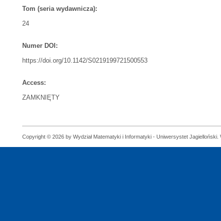
Tom (seria wydawnicza):
24
Numer DOI:
https://doi.org/10.1142/S0219199721500553
Access:
ZAMKNIĘTY
Copyright © 2026 by Wydział Matematyki i Informatyki - Uniwersystet Jagielloński