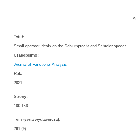
An
Tytuł:
Small operator ideals on the Schlumprecht and Schreier spaces
Czasopismo:
Journal of Functional Analysis
Rok:
2021
Strony:
109-156
Tom (seria wydawnicza):
281 (9)