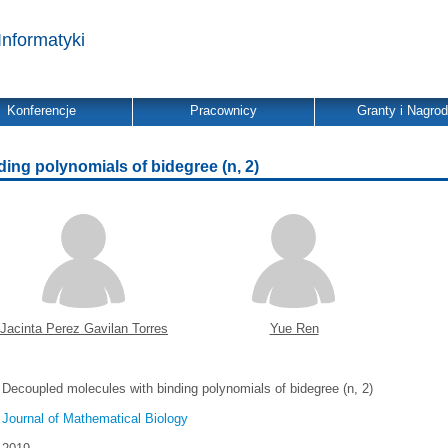
Informatyki
Konferencje
Pracownicy
Granty i Nagro
ing polynomials of bidegree (n, 2)
Jacinta Perez Gavilan Torres
Yue Ren
Decoupled molecules with binding polynomials of bidegree (n, 2)
Journal of Mathematical Biology