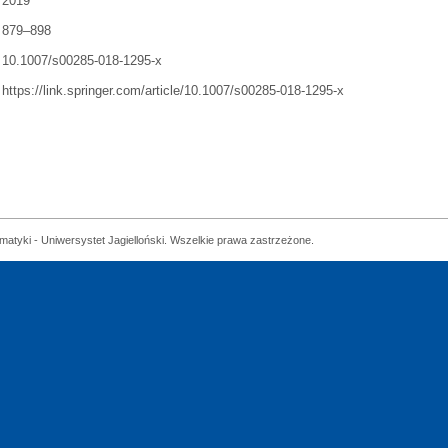
2019
879–898
10.1007/s00285-018-1295-x
https://link.springer.com/article/10.1007/s00285-018-1295-x
matyki - Uniwersystet Jagielloński. Wszelkie prawa zastrzeżone.