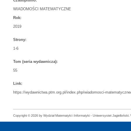
Czasopismo:
WIADOMOŚCI MATEMATYCZNE
Rok:
2019
Strony:
1-6
Tom (seria wydawnicza):
55
Link:
https://wydawnictwa.ptm.org.pl/index.php/wiadomosci-matematyczne/
Copyright © 2026 by Wydział Matematyki i Informatyki - Uniwersystet Jagielloński