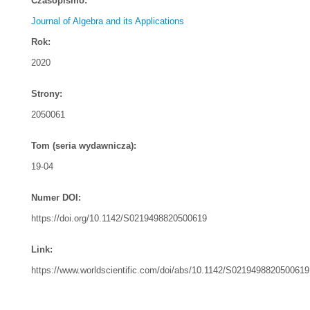
Czasopismo:
Journal of Algebra and its Applications
Rok:
2020
Strony:
2050061
Tom (seria wydawnicza):
19-04
Numer DOI:
https://doi.org/10.1142/S0219498820500619
Link:
https://www.worldscientific.com/doi/abs/10.1142/S0219498820500619