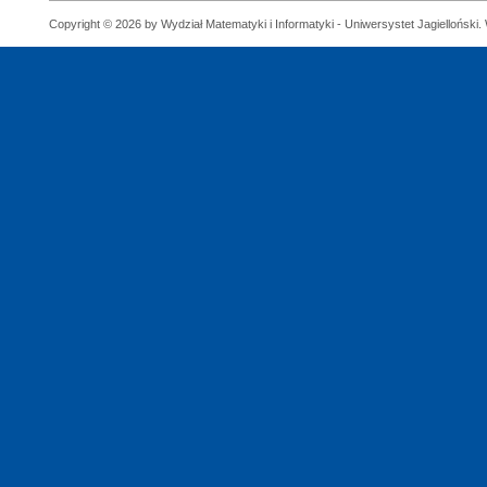
Copyright © 2026 by Wydział Matematyki i Informatyki - Uniwersystet Jagielloński