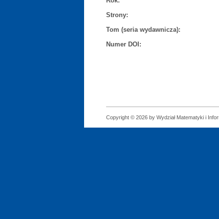
Rok:
Strony:
Tom (seria wydawnicza):
Numer DOI:
Copyright © 2026 by Wydział Matematyki i Infor