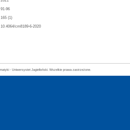
2021
91-96
165 (1)
10.4064/cm8189-6-2020
matyki - Uniwersystet Jagielloński. Wszelkie prawa zastrzeżone.