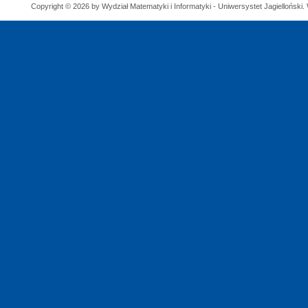
Copyright © 2026 by Wydział Matematyki i Informatyki - Uniwersystet Jagielloński