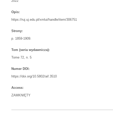
2022
Opis:
https://ruj.uj.edu.pl/xmlui/handle/item/306751
Strony:
p. 1859-1909.
Tom (seria wydawnicza):
Tome 72, n. 5
Numer DOI:
https://doi.org/10.5802/aif.3510
Access:
ZAMKNIĘTY