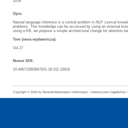
2018
Opis:
Natural language inference is a central problem in NLP. Lexical knowl
problems. This knowledge can be accessed by using an external knowl
using a KB, we propose a simple architectural change for attention b
Tom (seria wydawnicza):
Vol 27
Numer DOI:
10.4467/20838476SI.18.011.10416
Copyright © 2026 by Wydział Matematyki i Informatyki - Uniwersystet Jagielloński