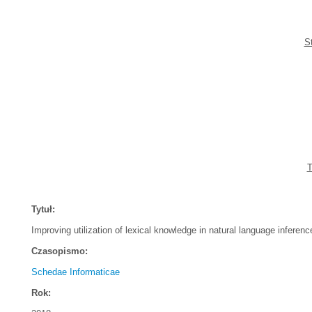
S
T
Tytuł:
Improving utilization of lexical knowledge in natural language inferenc
Czasopismo:
Schedae Informaticae
Rok: