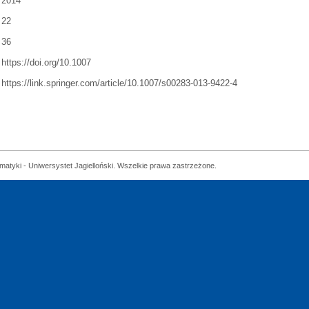
2014
22
36
https://doi.org/10.1007
https://link.springer.com/article/10.1007/s00283-013-9422-4
matyki - Uniwersystet Jagielloński. Wszelkie prawa zastrzeżone.