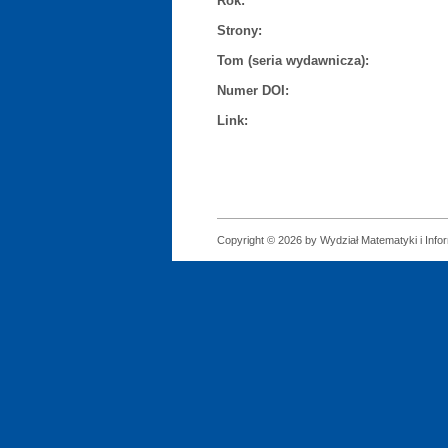
Rok:
Strony:
Tom (seria wydawnicza):
Numer DOI:
Link:
Copyright © 2026 by Wydział Matematyki i Infor