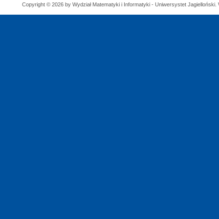
Copyright © 2026 by Wydział Matematyki i Informatyki - Uniwersystet Jagielloński