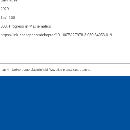
Birkhäuser
2020
157–166
333, Progress in Mathematics
https://link.springer.com/chapter/10.1007%2F978-3-030-34953-0_9
matyki - Uniwersystet Jagielloński. Wszelkie prawa zastrzeżone.