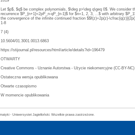
2019
Let $p$, $q$ be complex polynomials, $\deg p>\deg q\geq 0$. We consider th
recurrence $P_{n+1}=2pP_n-qP_{n-1}$ for $n=1, 2, 3, ...$ with arbitrary $P_
the convergence of the infinite continued fraction $$f(z)=2p(z)-\cfrac{q(z)}{2p(z
1-8
7 (4)
10.5604/01.3001.0013.6863
https://stijournal.pl/resources/html/article/details?id=196479
OTWARTY
Creative Commons - Uznanie Autorstwa - Użycie niekomercyjne (CC-BY-NC)
Ostateczna wersja opublikowana
Otwarte czasopismo
W momencie opublikowania
matyki - Uniwersystet Jagielloński. Wszelkie prawa zastrzeżone.