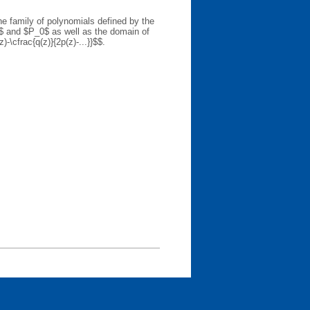
e family of polynomials defined by the
1$ and $P_0$ as well as the domain of
)-\cfrac{q(z)}{2p(z)-...}}$$.