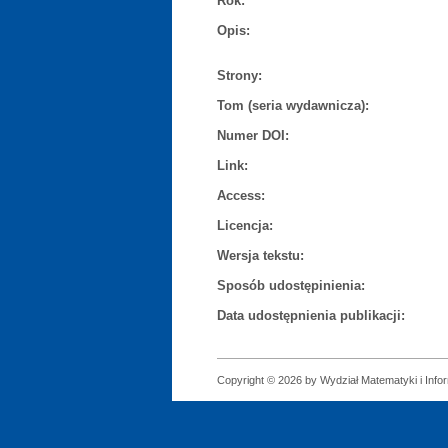
Rok:
Opis:
Strony:
Tom (seria wydawnicza):
Numer DOI:
Link:
Access:
Licencja:
Wersja tekstu:
Sposób udostępinienia:
Data udostępnienia publikacji:
Copyright © 2026 by Wydział Matematyki i Infor