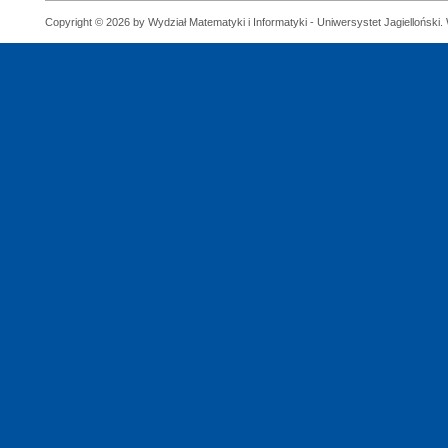
Copyright © 2026 by Wydział Matematyki i Informatyki - Uniwersystet Jagielloński