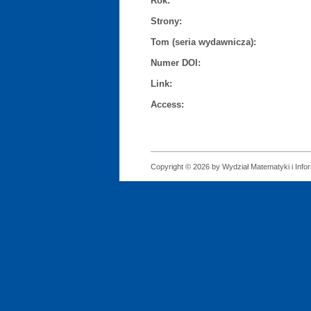
Rok:
Strony:
Tom (seria wydawnicza):
Numer DOI:
Link:
Access:
Copyright © 2026 by Wydział Matematyki i Infor