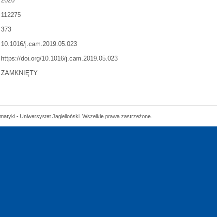
2020
112275
373
10.1016/j.cam.2019.05.023
https://doi.org/10.1016/j.cam.2019.05.023
ZAMKNIĘTY
matyki - Uniwersystet Jagielloński. Wszelkie prawa zastrzeżone.