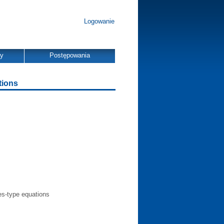
Logowanie
dy
Postępowania
tions
es-type equations