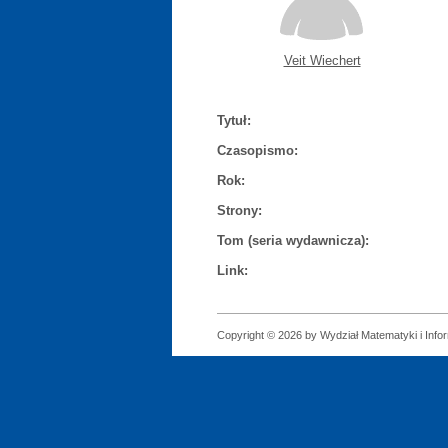
Veit Wiechert
Tytuł:
Czasopismo:
Rok:
Strony:
Tom (seria wydawnicza):
Link:
Copyright © 2026 by Wydział Matematyki i Infor