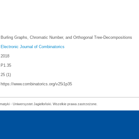
Burling Graphs, Chromatic Number, and Orthogonal Tree-Decompositions
Electronic Journal of Combinatorics
2018
P1.35
25 (1)
https://www.combinatorics.org/v25i1p35
matyki - Uniwersystet Jagielloński. Wszelkie prawa zastrzeżone.