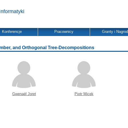
Informatyki
Konferencje
Pracownicy
Granty i Nagro
mber, and Orthogonal Tree-Decompositions
Gwenaël Joret
Piotr Micek