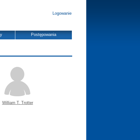
Logowanie
dy
Postępowania
William T. Trotter