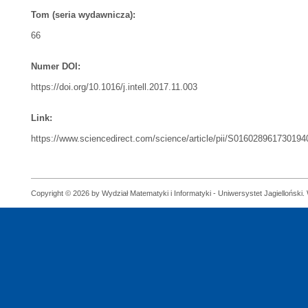
Tom (seria wydawnicza):
66
Numer DOI:
https://doi.org/10.1016/j.intell.2017.11.003
Link:
https://www.sciencedirect.com/science/article/pii/S016028961730194
Copyright © 2026 by Wydział Matematyki i Informatyki - Uniwersystet Jagielloński