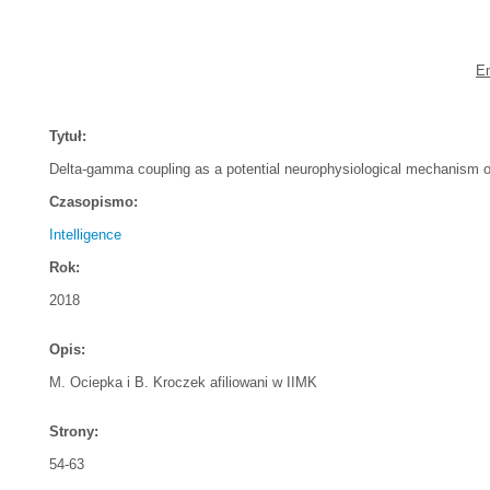
Em
Tytuł:
Delta-gamma coupling as a potential neurophysiological mechanism of 
Czasopismo:
Intelligence
Rok:
2018
Opis:
M. Ociepka i B. Kroczek afiliowani w IIMK
Strony:
54-63