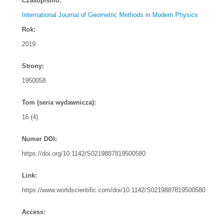
Czasopismo:
International Journal of Geometric Methods in Modern Physics
Rok:
2019
Strony:
1950058
Tom (seria wydawnicza):
16 (4)
Numer DOI:
https://doi.org/10.1142/S0219887819500580
Link:
https://www.worldscientific.com/doi/10.1142/S0219887819500580
Access: