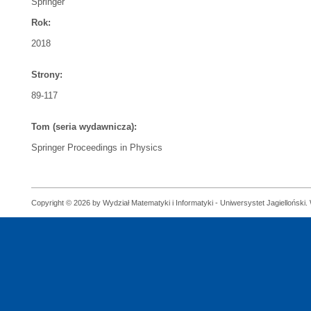
Springer
Rok:
2018
Strony:
89-117
Tom (seria wydawnicza):
Springer Proceedings in Physics
Copyright © 2026 by Wydział Matematyki i Informatyki - Uniwersystet Jagielloński