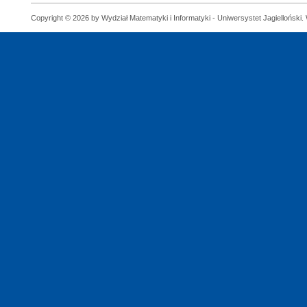
Copyright © 2026 by Wydział Matematyki i Informatyki - Uniwersystet Jagielloński