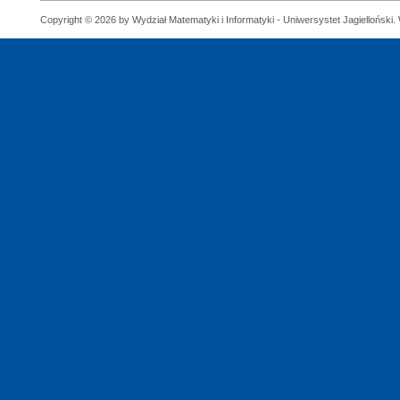
Copyright © 2026 by Wydział Matematyki i Informatyki - Uniwersystet Jagielloński