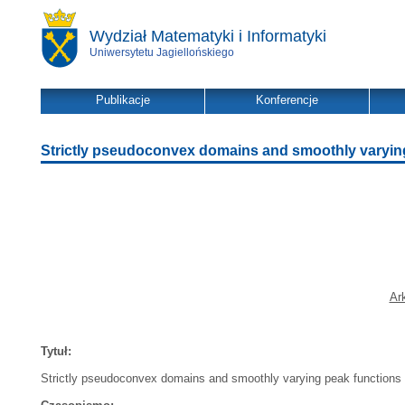
Wydział Matematyki i Informatyki
Uniwersytetu Jagiellońskiego
Publikacje
Konferencje
Strictly pseudoconvex domains and smoothly varyin
Ar
Tytuł:
Strictly pseudoconvex domains and smoothly varying peak functions