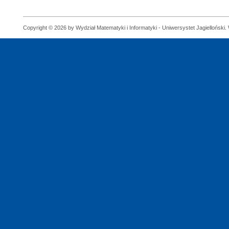
Copyright © 2026 by Wydział Matematyki i Informatyki - Uniwersystet Jagielloński