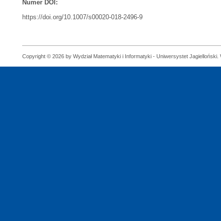
Numer DOI:
https://doi.org/10.1007/s00020-018-2496-9
Copyright © 2026 by Wydział Matematyki i Informatyki - Uniwersystet Jagielloński