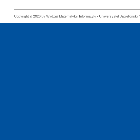
Copyright © 2026 by Wydział Matematyki i Informatyki - Uniwersystet Jagielloński