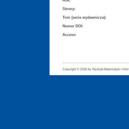
Rok:
Strony:
Tom (seria wydawnicza):
Numer DOI:
Access:
Copyright © 2026 by Wydział Matematyki i Infor