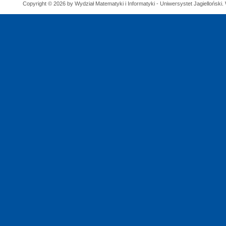
Copyright © 2026 by Wydział Matematyki i Informatyki - Uniwersystet Jagielloński