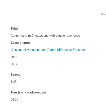
Nik
Tytuł:
Asymmetric (p,2)-equations with double resonance
Czasopismo:
Calculus of Variations and Partial Differential Equations
Rok:
2017
Strony:
1-23
Tom (seria wydawnicza):
56:88