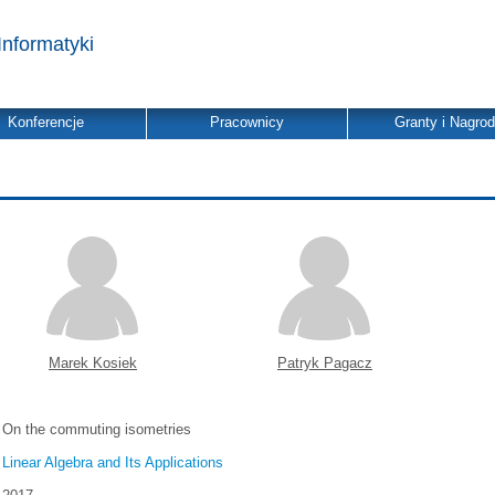
Informatyki
Konferencje
Pracownicy
Granty i Nagro
Marek Kosiek
Patryk Pagacz
On the commuting isometries
Linear Algebra and Its Applications