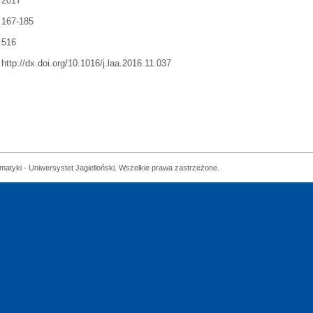
2017
167-185
516
http://dx.doi.org/10.1016/j.laa.2016.11.037
matyki - Uniwersystet Jagielloński. Wszelkie prawa zastrzeżone.