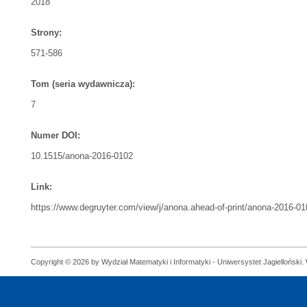
2018
Strony:
571-586
Tom (seria wydawnicza):
7
Numer DOI:
10.1515/anona-2016-0102
Link:
https://www.degruyter.com/view/j/anona.ahead-of-print/anona-2016-0
Copyright © 2026 by Wydział Matematyki i Informatyki - Uniwersystet Jagielloński