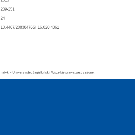
2015
239-251
24
10.4467/20838476SI.16.020.4361
matyki - Uniwersystet Jagielloński. Wszelkie prawa zastrzeżone.