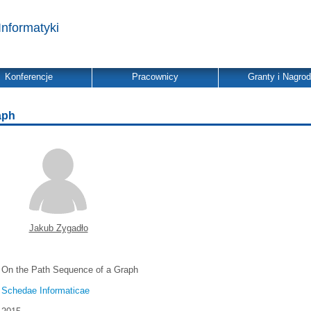
Informatyki
Konferencje
Pracownicy
Granty i Nagro
aph
Jakub Zygadło
On the Path Sequence of a Graph
Schedae Informaticae