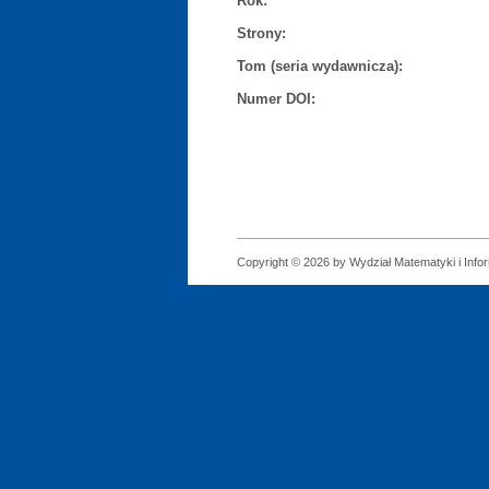
Rok:
Strony:
Tom (seria wydawnicza):
Numer DOI:
Copyright © 2026 by Wydział Matematyki i Infor