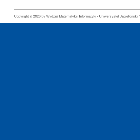
Copyright © 2026 by Wydział Matematyki i Informatyki - Uniwersystet Jagielloński