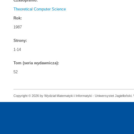
Czasopismo:
Theoretical Computer Science
Rok:
1987
Strony:
1-14
Tom (seria wydawnicza):
52
Copyright © 2026 by Wydział Matematyki i Informatyki - Uniwersystet Jagielloński