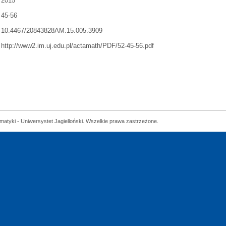
2015
45-56
10.4467/20843828AM.15.005.3909
http://www2.im.uj.edu.pl/actamath/PDF/52-45-56.pdf
matyki - Uniwersystet Jagielloński. Wszelkie prawa zastrzeżone.