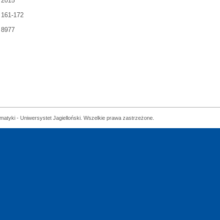
2015
161-172
8977
matyki - Uniwersystet Jagielloński. Wszelkie prawa zastrzeżone.