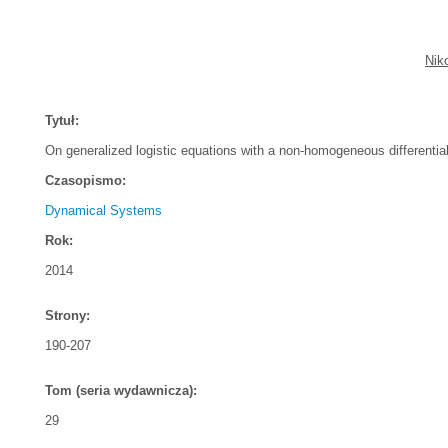
Nik
Tytuł:
On generalized logistic equations with a non-homogeneous differential
Czasopismo:
Dynamical Systems
Rok:
2014
Strony:
190-207
Tom (seria wydawnicza):
29