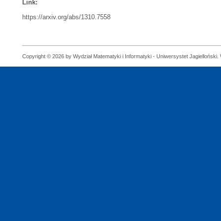
Link:
https://arxiv.org/abs/1310.7558
Copyright © 2026 by Wydział Matematyki i Informatyki - Uniwersystet Jagielloński