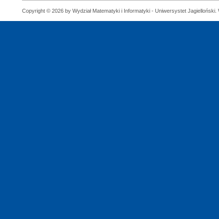
Copyright © 2026 by Wydział Matematyki i Informatyki - Uniwersystet Jagielloński