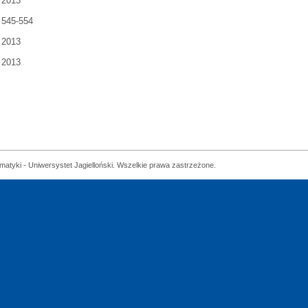
2013
545-554
2013
2013
matyki - Uniwersystet Jagielloński. Wszelkie prawa zastrzeżone.