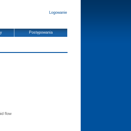
Logowanie
dy
Postępowania
id flow