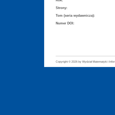
Rok:
Strony:
Tom (seria wydawnicza):
Numer DOI:
Copyright © 2026 by Wydział Matematyki i Infor