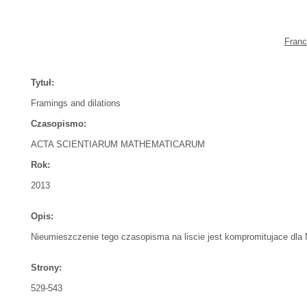
Franc
Tytuł:
Framings and dilations
Czasopismo:
ACTA SCIENTIARUM MATHEMATICARUM
Rok:
2013
Opis:
Nieumieszczenie tego czasopisma na liscie jest kompromitujace dl
Strony:
529-543